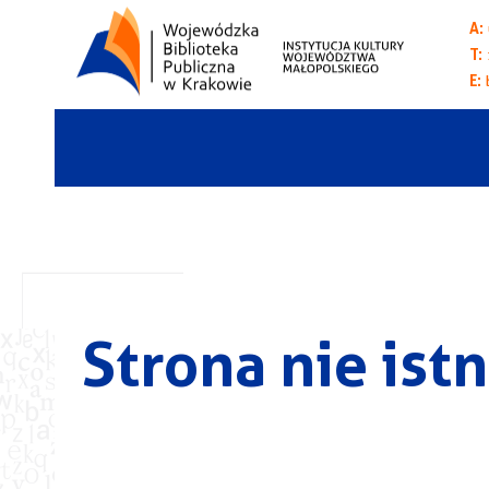
A:
T:
E:
Strona nie istn