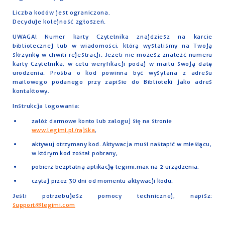
Liczba kodów jest ograniczona.
Decyduje kolejność zgłoszeń.
UWAGA! Numer karty Czytelnika znajdziesz na karcie
bibliotecznej lub w wiadomości, którą wysłaliśmy na Twoją
skrzynkę w chwili rejestracji. Jeżeli nie możesz znaleźć numeru
karty Czytelnika, w celu weryfikacji podaj w mailu swoją datę
urodzenia. Prośba o kod powinna być wysyłana z adresu
mailowego podanego przy zapisie do Biblioteki jako adres
kontaktowy.
Instrukcja logowania:
załóż darmowe konto lub zaloguj się na stronie
www.legimi.pl/rajska
,
aktywuj otrzymany kod. Aktywacja musi nastapić w miesiącu,
w którym kod został pobrany,
pobierz bezpłatną aplikację legimi.max na 2 urządzenia,
czytaj przez 30 dni od momentu aktywacji kodu.
Jeśli potrzebujesz pomocy technicznej, napisz:
support@legimi.com