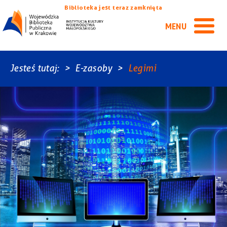
Biblioteka jest teraz zamknięta
MENU
Jesteś tutaj:
E-zasoby
Legimi