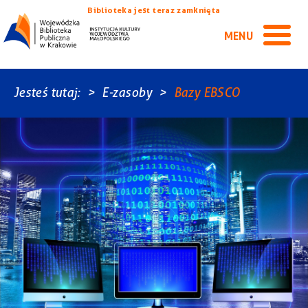
Biblioteka jest teraz zamknięta
MENU
Jesteś tutaj:
E-zasoby
Bazy EBSCO