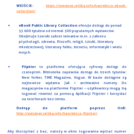
WEJŚCIE:
https://extranet.rajska.info/han/ebsco-ebook-
collection/
eBook Public Library Collection
oferuje dostęp do ponad
53 600 tytułów od niemal 500 popularnych wydawców.
Obejmuje szeroki zakres tematów m.in. z zakresu
psychologii, zdrowia, filozofii, religii, sztuki, literatury
młodzieżowej, literatury faktu, biznesu, informatyki i wielu
innych.
Flipster
to platforma oferująca cyfrowy dostęp do
czasopism. Biblioteka zapewnia dostęp do trzech tytułów:
New Yorker, TIME Magazine, Vogue. W bazie dostępne są
najnowsze wydania jak i archiwalne numery. Do
magazynów na platformie Flipster – użytkownicy mogą się
logować również za pomocą Aplikacji Flipster i korzystać
na telefonach bez limitu.
Dostęp do platform poprzez link:
http://extranet.rajska.info/han/ebsco-flipster/
Aby skorzystać z baz, należy w okno logowania wpisać numer