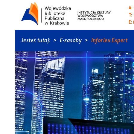
A:
T:
E:
Jesteś tutaj:
E-zasoby
Inforlex Expert