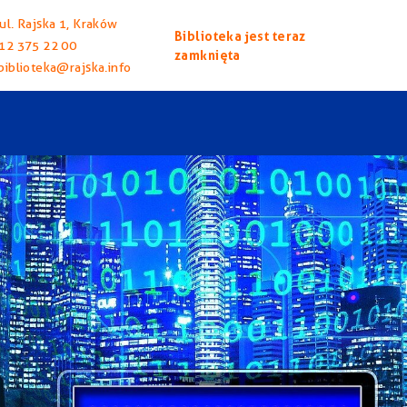
ul. Rajska 1, Kraków
Biblioteka jest teraz
12 375 22 00
zamknięta
biblioteka@rajska.info