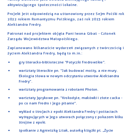
aktywizującego społeczności lokalne.
Projekt jest odpowiedzią na ustanowiony przez Sejm Polski rok
2022 rokiem Romantyzmu Polskiego, zaś rok 2023 rokiem
Aleksandra Fredry.
Patronat nad projektem objęła Pani Iwona Gibas - Członek
Zarządu Województwa Małopolskiego.
Zaplanowano kilkanaście wydarzeń związanych z twórczością i
życiem Aleksandra Fredry, będą to m.in.:
gry literacko-biblioteczne “Potyczki Fredrowskie”.
warsztaty literackie pn. “Jak budować mosty, a nie mury.
Ekologia słowa w nowym odczytaniu utworów Aleksandra
Fredry”.
warsztaty programowania z robotami Photon.
warsztaty językowe pn. “Krokodyle, makówki i złote cacka -
po co nam Fredro i jego pisanie”.
wykład o strojach z epoki Aleksandra Fredry i postaciach
występujących w jego utworach połączony z pokazem kilku
strojów z epoki.
spotkanie z Agnieszką Lisak, autorką książki pt. „Życie