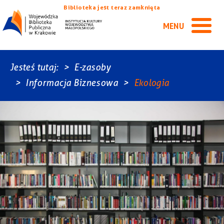
Biblioteka jest teraz zamknięta
MENU
Jesteś tutaj:
E-zasoby
Informacja Biznesowa
Ekologia