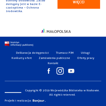
ochrony środowiska. Zasób
WIĘCEJ
dostępny jest w bazie E-
czasopisma – Ochrona
środowiska.
Deklaracja dostępności
Tłumacz PJM
Usługi
Konkursy ofert
Zamówienia publiczne
Oferty pracy
Kontakt
Copyright © 2019 Wojewódzka Biblioteka w Krakowie.
All rights reserved.
Projekt i realizacja: