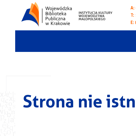
A:
T:
E:
Strona nie istn