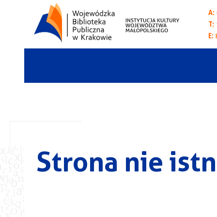
A:
T:
E:
Strona nie istn