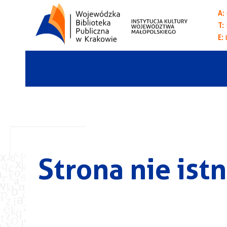
A:
T:
E:
Strona nie istn