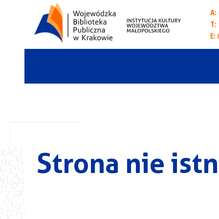
A:
T:
E:
Strona nie istn