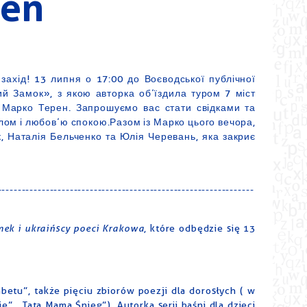
ren
 захід! 13 липня о 17:00 до Воєводської публічної
й Замок», з якою авторка обʼїздила туром 7 міст
 Марко Терен. Запрошуємо вас стати свідками та
плом і любовʼю спокою.Разом із Марко цього вечора,
, Наталія Бельченко та Юлія Черевань, яка закриє
----------------------------------------------------------------
ek i ukraińscy poeci Krakowa
, które odbędzie się 13
betu”, także pięciu zbiorów poezji dla dorosłych ( w
”, „Tata Mama Śnieg”). Autorka serii baśni dla dzieci