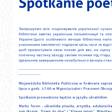
Spotkanie poe
Запрошуємо всіх поціновувачів української сучасн
бібліотеки завітає українська письменниця та п
України.Цього особливого вечора бібліотека на
учасниками хвилюючої подорожі крізь часи та відст
щоб презентувати свою поезію для вас, на сцену 
поетичну частину заходу своїми піснями під гітару.
Ідеальним завершенням незабутнього вечора стане 
---------------------------------------------------------------
---------------
Wojewódzka Biblioteka Publiczna w Krakowie zapras
lipca o godz. 17:00 w Wypożyczalni i Pracowni Obcojęz
Spotkanie prowadzone będzie w języku ukraińskim.
Marko Teren - ukraińska pisarka, artystka, edukator
tym skrajni „Dzień do dna” i ”Księga imion”. Współau