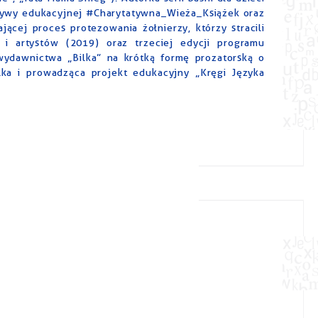
atywy edukacyjnej #Charytatywna_Wieża_Książek oraz
cej proces protezowania żołnierzy, którzy stracili
 i artystów (2019) oraz trzeciej edycji programu
 wydawnictwa „Bilka” na krótką formę prozatorską o
elka i prowadząca projekt edukacyjny „Kręgi Języka