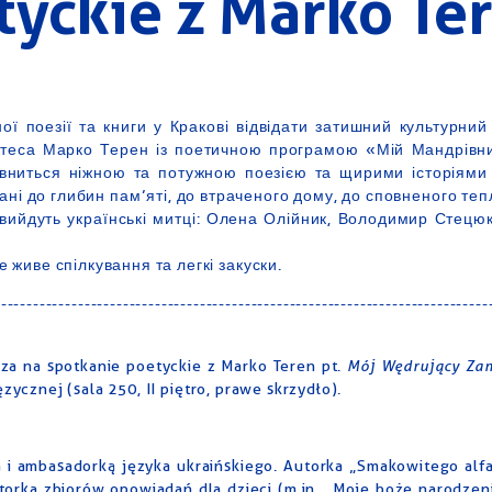
tyckie z Marko Te
ої поезії та книги у Кракові відвідати затишний культурний
оетеса Марко Терен із поетичною програмою «Мій Мандрівни
повниться ніжною та потужною поезією та щирими історіями
ані до глибин пам’яті, до втраченого дому, до сповненого те
вийдуть українські митці: Олена Олійник, Володимир Стецюк
живе спілкування та легкі закуски.
-----------------------------------------------------------------------------
Mój Wędrujący Zam
za na spotkanie poetyckie z Marko Teren pt.
ycznej (sala 250, II piętro, prawe skrzydło).
ka i ambasadorką języka ukraińskiego. Autorka „Smakowitego alfa
torka zbiorów opowiadań dla dzieci (m.in. „Moje boże narodzenie