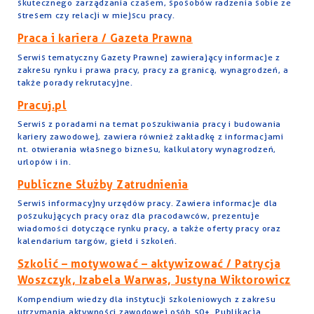
skutecznego zarządzania czasem, sposobów radzenia sobie ze
stresem czy relacji w miejscu pracy.
Praca i kariera / Gazeta Prawna
Serwis tematyczny Gazety Prawnej zawierający informacje z
zakresu rynku i prawa pracy, pracy za granicą, wynagrodzeń, a
także porady rekrutacyjne.
Pracuj.pl
Serwis z poradami na temat poszukiwania pracy i budowania
kariery zawodowej, zawiera również zakładkę z informacjami
nt. otwierania własnego biznesu, kalkulatory wynagrodzeń,
urlopów i in.
Publiczne Służby Zatrudnienia
Serwis informacyjny urzędów pracy. Zawiera informacje dla
poszukujących pracy oraz dla pracodawców, prezentuje
wiadomości dotyczące rynku pracy, a także oferty pracy oraz
kalendarium targów, giełd i szkoleń.
Szkolić – motywować – aktywizować / Patrycja
Woszczyk, Izabela Warwas, Justyna Wiktorowicz
Kompendium wiedzy dla instytucji szkoleniowych z zakresu
utrzymania aktywności zawodowej osób 50+. Publikacja