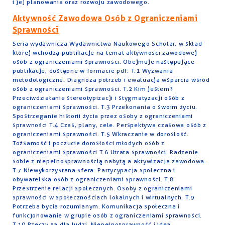
i jej planowania oraz rozwoju zawodowego.
Aktywność Zawodowa Osób z Ograniczeniami
Sprawności
Seria wydawnicza Wydawnictwa Naukowego Scholar, w skład
której wchodzą publikacje na temat aktywności zawodowej
osób z ograniczeniami sprawności. Obejmuje następujące
publikacje, dostępne w formacie pdf: T.1 Wyzwania
metodologiczne. Diagnoza potrzeb i ewaluacja wsparcia wśród
osób z ograniczeniami sprawności. T.2 Kim jestem?
Przeciwdziałanie stereotypizacji i stygmatyzacji osób z
ograniczeniami sprawności. T.3 Przekonania o swoim życiu.
Spostrzeganie historii życia przez osoby z ograniczeniami
sprawności T.4 Czas, plany, cele. Perspektywa czasowa osób z
ograniczeniami sprawności. T.5 Wkraczanie w dorosłość.
Tożsamość i poczucie dorosłości młodych osób z
ograniczeniami sprawności T.6 Utrata sprawności. Radzenie
sobie z niepełnosprawnością nabytą a aktywizacja zawodowa.
T.7 Niewykorzystana sfera. Partycypacja społeczna i
obywatelska osób z ograniczeniami sprawności. T.8
Przestrzenie relacji społecznych. Osoby z ograniczeniami
sprawności w społecznościach lokalnych i wirtualnych. T.9
Potrzeba bycia rozumianym. Komunikacja społeczna i
funkcjonowanie w grupie osób z ograniczeniami sprawności.
T.10 Rzeczy są dla ludzi. Niepełnosprawność i idea