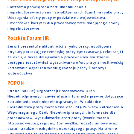
Platforma poświęcana zatrudnianiu osób z
niepełnosprawnościami i zwiększaniu ich szans na rynku pracy.
Udostępnia oferty pracy w podziale na województwa.
Przedstawia korzyści dla pracodawcy zatrudniającego osoby
niepełnosprawne.
Polskie Forum HR
Serwis prezentuje aktualności z rynku pracy, udostępnia
artykuły poruszające tematykę pracy tymczasowej, rekrutacji i
selekcji, a także delegowania pracowników. Na stronie
dostępna jest również wyszukiwarka ofert pracy z możliwością
sortowania ogłoszeń według rodzaju pracy,k branży i
województwa.
POPON
Strona Polskiej Organizacji Pracodawców Osób
Niepełnosprawnych zawierająca informacje prawne dotyczące
zatrudniania osób niepełnosprawnych. W zakładce
Pośrednictwo pracy można znaleźć listę Punktów Zatrudnienia
Wspomaganego Osób Niepełnosprawnych, informacje dla
pracodawców, wyszukiwarkę ofert pracy (wyniki można
filtrować według regionu, stanowiska, rodzaju umowy oraz
etatu), a także niezbędnik poszukującego pracy. Na stronie
udostępniono także badania i analizy z zakresu rynku pracy.