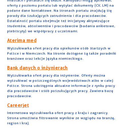
miastach i portalach się ukaże. Kandydaci mogą aplikować
oferty z poziomu portalu lub wysyłać dokumenty (CV, LM) na
podane dane kontaktowe. Na stronach portalu znajdują się
porady dla szukających zatrudnienia i dla pracodawców.
Działalność portalu obejmuje też inicjatywy aktywizujące
studentów, absolwentów i pracodawców (badania ankietowe,
plebiscyty) we współpracy z uczelniami.
Aterima med
Wyszukiwarka ofert pracy dla opiekunów osób starszych w
Polsce i w Niemczech. Na stronie dostępne są także poradniki
branżowe oraz lekcje języka niemieckiego.
Bank danych o inżynierach
Wyszukiwarka ofert pracy dla inżynierów. Oferty można
wyszukiwać w poszczególnych województwach albo w całej
Polsce. Strona udostępnia aktualne informacje z rynku pracy
dla pracodawców i osób poszukujących pracy. Zawiera bazę
pracodawców.
Careerjet
Internetowa wyszukiwarka ofert pracy z kraju i zagranicy.
Strona umożliwia filtrowanie wyników ze względu na branżę,
region i kraj.