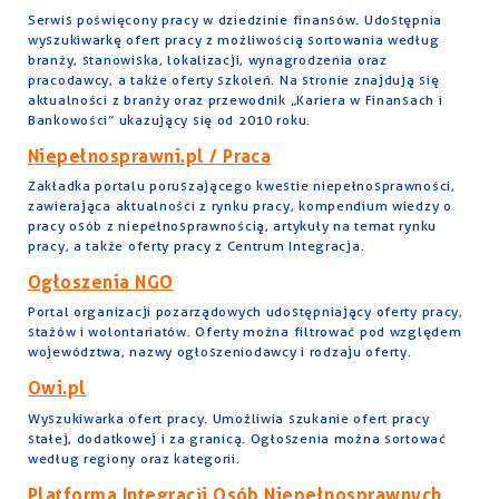
Serwis poświęcony pracy w dziedzinie finansów. Udostępnia
wyszukiwarkę ofert pracy z możliwością sortowania według
branży, stanowiska, lokalizacji, wynagrodzenia oraz
pracodawcy, a także oferty szkoleń. Na stronie znajdują się
aktualności z branży oraz przewodnik „Kariera w Finansach i
Bankowości” ukazujący się od 2010 roku.
Niepełnosprawni.pl / Praca
Zakładka portalu poruszającego kwestie niepełnosprawności,
zawierająca aktualności z rynku pracy, kompendium wiedzy o
pracy osób z niepełnosprawnością, artykuły na temat rynku
pracy, a także oferty pracy z Centrum Integracja.
Ogłoszenia NGO
Portal organizacji pozarządowych udostępniający oferty pracy,
stażów i wolontariatów. Oferty można filtrować pod względem
województwa, nazwy ogłoszeniodawcy i rodzaju oferty.
Owi.pl
Wyszukiwarka ofert pracy. Umożliwia szukanie ofert pracy
stałej, dodatkowej i za granicą. Ogłoszenia można sortować
według regiony oraz kategorii.
Platforma Integracji Osób Niepełnosprawnych