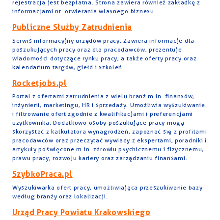
rejestracja jest bezpłatna. Strona zawiera również zakładkę z
informacjami nt. otwierania własnego biznesu.
Publiczne Służby Zatrudnienia
Serwis informacyjny urzędów pracy. Zawiera informacje dla
poszukujących pracy oraz dla pracodawców, prezentuje
wiadomości dotyczące rynku pracy, a także oferty pracy oraz
kalendarium targów, giełd i szkoleń.
Rocketjobs.pl
Portal z ofertami zatrudnienia z wielu branż m.in. finansów,
inżynierii, marketingu, HR i sprzedaży. Umożliwia wyszukiwanie
i filtrowanie ofert zgodnie z kwalifikacjami i preferencjami
użytkownika. Dodatkowo osoby poszukujące pracy mogą
skorzystać z kalkulatora wynagrodzeń, zapoznać się z profilami
pracodawców oraz przeczytać wywiady z ekspertami, poradniki i
artykuły poświęcone m.in. zdrowiu psychicznemu i fizycznemu,
prawu pracy, rozwoju kariery oraz zarządzaniu finansami.
SzybkoPraca.pl
Wyszukiwarka ofert pracy, umożliwiająca przeszukiwanie bazy
według branży oraz lokalizacji.
Urząd Pracy Powiatu Krakowskiego